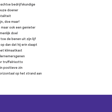
achtse bedrijfskundige
ieuze doener
aliteit
jn, doe maar!
h, maar ook een genieter
amenlijk doel
toe de benen uit zijn lijf
op dan dat hij erin slaapt
et klimaatkast
ndernemersgenen
r truffelrisotto
in positieve zin
orizontaal op het strand aan