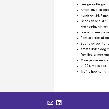
Energieke Bergamb
Ambitieuze en ser
Hands-on 24/7 ment
Chaos en onrust? Fi
Kieskeurig, kritisc
Er is altijd een gez
Rent sportief af en 
Zet liever een tent 
Amateurvinoloog m
Familiedier met o
Maak je wakker voo
Is 100% mateloos – 
Tref je heel soms h