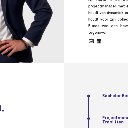
→ ONS TEAM
→ BEKIJK DE KLANTCASE
projectmanager met e
→ LEES HET ARTIKEL
houdt van dynamiek en 
houdt voor zijn colle
Bisnez was een bewu
tegenover.
Bachelor Be
d,
Projectmanag
Trapliften