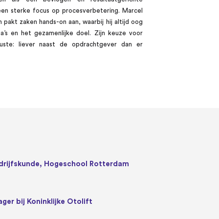
en sterke focus op procesverbetering. Marcel
→ NEEM CONTACT OP
→ BEKIJK DE KLANTCASE
→ BESTEL DIT BOEK NU
pakt zaken hands-on aan, waarbij hij altijd oog
ga’s en het gezamenlijke doel. Zijn keuze voor
ste: liever naast de opdrachtgever dan er
drijfskunde, Hogeschool Rotterdam
er bij Koninklijke Otolift