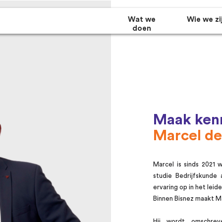
Wat we
Wie we zi
doen
Maak kenn
Marcel de
Marcel is sinds 2021 
Succesvol samenwerken in
Ons team
studie Bedrijfskunde
Van ambitie naar realisatie:
de zorgsector
ervaring op in het leide
datagedreven werken
Onze mensen maken Bisnez. Maak hier kennis
Binnen Bisnez maakt Ma
Hoe zorgen we samen voor
met ons team.
toegankelijke, betaalbare en
toekomstbestendige zorg?
Hij wordt omschrev