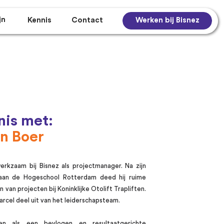
jn
Kennis
Contact
Werken bij Bisnez
is met:
n Boer
werkzaam bij Bisnez als projectmanager. Na zijn
De tweede druk van
 aan de Hogeschool Rotterdam deed hij ruime
Contact
Overgang naar één
Business case
n van projecten bij Koninklijke Otolift Trapliften.
concernadministratie
Op zoek naar sturing en resultaat? Of
rcel deel uit van het leiderschapsteam.
Eerste stap op weg naar voorspelbare
sparren over een uitdaging?
projecten
en als een bevlogen en resultaatgerichte